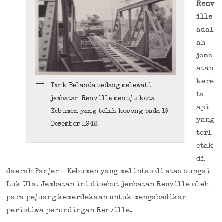
Renv
ille
adal
ah
jemb
atan
kere
Tank Belanda sedang melewati
ta
jembatan Renville menuju kota
api
Kebumen yang telah kosong pada 19
yang
Desember 1948
terl
etak
di
daerah Panjer – Kebumen yang melintas di atas sungai
Luk Ula. Jembatan ini disebut jembatan Renville oleh
para pejuang kemerdekaan untuk mengabadikan
peristiwa perundingan Renville.