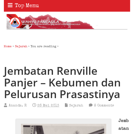
Top Menu
Home
»
Sejarah
» You are reading »
Jembatan Renville
Panjer – Kebumen dan
Pelurusan Prasastinya
Ananda. R
26 Mei 2013
Sejarah
8 Comments
Jemb
atan