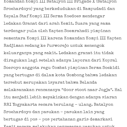
Komandan Kompi III Batalyon III Brigade X (Batalyon
Sroehardoyo) yang berkedudukan di Nampudadi dan
Kepala Staf Kompi III Serma Koedoes mendengar
ledakan Granat dari arah Kemit. Suara yang sama
terdengar pula oleh Kapten Soemrahadi pimpinan
sementara Kompi III karena Komandan Kompi III Kapten
Radjiman sedang ke Purworejo untuk menengok
keluarganya yang sakit. Ledakan granat itu tidak
diragukan lagi setelah adanya laporan dari Kopral
Soeroyo anggota regu Combat pimpinan Serma Soekidi
yang bertugas di dalam kota Gombong bahwa ledakan
tersebut merupakan isyarat bahwa Belanda
melaksanakan rencananya “door stoot naar Jogja“. Hal
itu menjadi lebih meyakinkan dengan adanya siaran
RRI Yogyakarta secara berulang – ulang. Batalyon
Sroehardoyo dan pasukan – pasukan lain yang
bertugas di pos – pos pertahanan garis demarkasi
Kemit segera melakukan pergeseran pasukan untuk