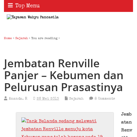
Top Menu
Home
»
Sejarah
» You are reading »
Jembatan Renville
Panjer – Kebumen dan
Pelurusan Prasastinya
Ananda. R
26 Mei 2013
Sejarah
8 Comments
Jemb
atan
Renv