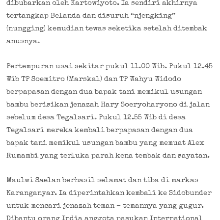
dibubarkan oleh Kartowiyoto. Ia sendiri akhirnya
tertangkap Belanda dan disuruh “njengking”
(nungging) kemudian tewas seketika setelah ditembak
anusnya.
Pertempuran usai sekitar pukul 11.00 Wib. Pukul 12.45
Wib TP Soemitro (Marskal) dan TP Wahyu Widodo
berpapasan dengan dua bapak tani memikul usungan
bambu berisikan jenazah Hary Soeryoharyono di jalan
sebelum desa Tegalsari. Pukul 12.55 Wib di desa
Tegalsari mereka kembali berpapasan dengan dua
bapak tani memikul usungan bambu yang memuat Alex
Rumambi yang terluka parah kena tembak dan sayatan.
Maulwi Saelan berhasil selamat dan tiba di markas
Karanganyar. Ia diperintahkan kembali ke Sidobunder
untuk mencari jenazah teman – temannya yang gugur.
Dibantu orang India anggota pasukan International