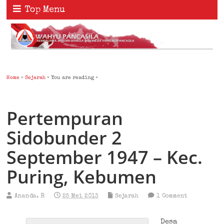
Top Menu
Home
»
Sejarah
» You are reading »
Pertempuran
Sidobunder 2
September 1947 – Kec.
Puring, Kebumen
Ananda. R
25 Mei 2013
Sejarah
1 Comment
Desa