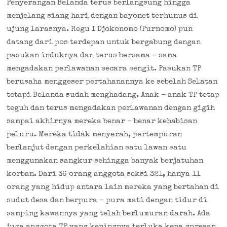
Penyerangan Belanda terus berlangsung hingga
menjelang siang hari dengan bayonet terhunus di
ujung larasnya. Regu I Djokonomo (Purnomo) pun
datang dari pos terdepan untuk bergabung dengan
pasukan induknya dan terus bersama – sama
mengadakan perlawanan secara sengit. Pasukan TP
berusaha menggeser pertahanannya ke sebelah Selatan
tetapi Belanda sudah menghadang. Anak – anak TP tetap
teguh dan terus mengadakan perlawanan dengan gigih
sampai akhirnya mereka benar – benar kehabisan
peluru. Mereka tidak menyerah, pertempuran
berlanjut dengan perkelahian satu lawan satu
menggunakan sangkur sehingga banyak berjatuhan
korban. Dari 36 orang anggota seksi 321, hanya 11
orang yang hidup antara lain mereka yang bertahan di
sudut desa dan berpura – pura mati dengan tidur di
samping kawannya yang telah berlumuran darah. Ada
juga anggota TP yang keningnya terluka kena goresan