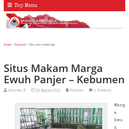
Top Menu
Home
»
Sejarah
» You are reading »
Situs Makam Marga
Ewuh Panjer – Kebumen
Ananda. R
23 Maret 2013
Sejarah
1 Comment
Marg
a
Ewu
h