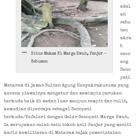
adal
ah
sebu
tan
akra
b
seor
Situs Makam Ki Marga Ewuh, Panjer –
ang
Kebumen
Seno
pati
Mataram di jaman Sultan Agung Hanyakrakusuma yang
karena piawainya mengatur dan memimpin pasukan
berkuda baik di medan luas maupun sempit dan sulit,
kemudian dipercaya sebagai Senopati
berkuda/Kafaleri dengan Gelar Senopati Marga Ewuh.
Ia merupakan salah satu tokoh asli Panjer yang meniti
karir kemiliteran di Mataram sejak pemerintahan