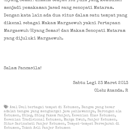
(Eyang Semar) dimana tempat itu pula yang kemudian
menjadi pemakaman jasad sang senopati Mataram.
Dengan kata lain ada dua situs dalam satu tempat yang
dikenal sebagai Makam Margaewuh yakni Pertapaan
Margaewuh (Eyang Semar) dan Makam Senopati Mataram
yang dijuluki Margaewuh.
Salam Pancasila!
Sabtu Legi 23 Maret 2013
Oleh: Ananda. R
Asal Usul berbagai tempat di Kebumen
,
Bangsa yang besar
adalah bangsa yang menghargai jasa pahlawannya
,
Barongan ala
Kebumen
,
Ebleg
,
Ebleg Pakem Panjer
,
Kesenian Khas Kebumen
,
Kesenian Tradisional Kebumen
,
Marga Ewuh
,
Panjer Kebumen
,
Situs Sarinabati Panjer Kebumen
,
Tempat-tempat Bersejarah di
Kebumen
,
Tokoh Asli Panjer Kebumen