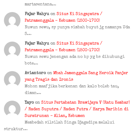
martasentana…
Fajar Wahyu
on
Situs Ki Singapatra /
Patramenggala – Kebumen (1500–1700)
Nuwun sewu, sy punya simbah buyut jg namanya Uda
S…
Fajar Wahyu
on
Situs Ki Singapatra /
Patramenggala – Kebumen (1500–1700)
Nuwun sewu jenengan ada no hp yg bs dihubungi
bote…
Aviantoro
on
Mbah Jamenggala Sang Heroik Panjer
yang Tragis dan Ironis
Mohon maaf jika berkenan dan kalo boleb tau,
diman…
Yayo
on
Situs Pertabatan Brawijaya V (Ratu Kembar)
/ Raden Suputra / Raden Putra / Harya Baribin di
Suratrunan – Alian, Kebumen
Membedah silsilah Singa Djagadipa melalui
struktur…