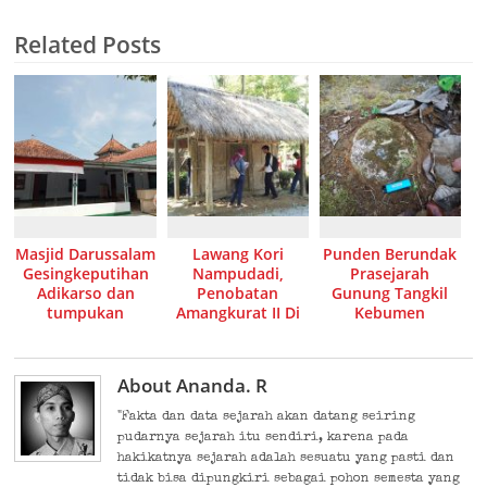
Related Posts
Masjid Darussalam
Lawang Kori
Punden Berundak
Gesingkeputihan
Nampudadi,
Prasejarah
Adikarso dan
Penobatan
Gunung Tangkil
tumpukan
Amangkurat II Di
Kebumen
sejarahnya
Panjer Nagari
About Ananda. R
"Fakta dan data sejarah akan datang seiring
pudarnya sejarah itu sendiri, karena pada
hakikatnya sejarah adalah sesuatu yang pasti dan
tidak bisa dipungkiri sebagai pohon semesta yang