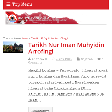
Top Menu
You are here:
Home
»
Tarikh Muhyidin Arrofingi
Tarikh Nur Iman Muhyidin
Arrofingi
Ananda. R
2 Mei 2012
Sejarah
5
Comments
Masjid Loning - Purworejo Riwayat kyai
guru Luning dan Kyai Imam Puro mursyid
torekoh satariyah kedu Nyariosaken
Riwayat Saha Silsilahipun KGPH.
KARTASURA RM. SANDEYO / KYAI AGENG NUR
IMAN…
Selanjutnya