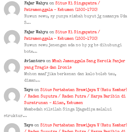
Fajar Wahyu
on
Situs Ki Singapatra /
Patramenggala – Kebumen (1500–1700)
Nuwun sewu, sy punya simbah buyut jg namanya Uda
S…
Fajar Wahyu
on
Situs Ki Singapatra /
Patramenggala – Kebumen (1500–1700)
Nuwun sewu jenengan ada no hp yg bs dihubungi
bote…
Aviantoro
on
Mbah Jamenggala Sang Heroik Panjer
yang Tragis dan Ironis
Mohon maaf jika berkenan dan kalo boleb tau,
diman…
Yayo
on
Situs Pertabatan Brawijaya V (Ratu Kembar)
/ Raden Suputra / Raden Putra / Harya Baribin di
Suratrunan – Alian, Kebumen
Membedah silsilah Singa Djagadipa melalui
struktur…
Yayo
on
Situs Pertabatan Brawijaya V (Ratu Kembar)