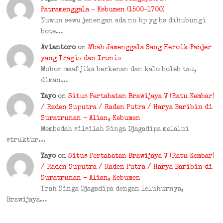
Patramenggala – Kebumen (1500–1700)
Nuwun sewu jenengan ada no hp yg bs dihubungi
bote…
Aviantoro
on
Mbah Jamenggala Sang Heroik Panjer
yang Tragis dan Ironis
Mohon maaf jika berkenan dan kalo boleb tau,
diman…
Yayo
on
Situs Pertabatan Brawijaya V (Ratu Kembar)
/ Raden Suputra / Raden Putra / Harya Baribin di
Suratrunan – Alian, Kebumen
Membedah silsilah Singa Djagadipa melalui
struktur…
Yayo
on
Situs Pertabatan Brawijaya V (Ratu Kembar)
/ Raden Suputra / Raden Putra / Harya Baribin di
Suratrunan – Alian, Kebumen
Trah Singa Djagadipa dengan leluhurnya,
Brawijaya…