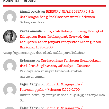
Komentar Terbaru
Ahmad toyib
on
BERBURU JEJAK SOEKARNO # 2:
Gemblengan Sang Proklamator untuk Kebumen
Salam, merdeka..
ravie ananda
on
Sejarah Kaleng, Pucang, Brangkal,
Kabupaten Roma (Jatinegara), Kruwed, dan
Kabupaten Karanganyar: Perspektif Kebangkitan
Nasional 1825-1900
tetap jaga semangat dan cita2 mulia para leluhur
Erlangga
on
Martasentana Pahlawan Kemerdekaan
dari Desa Sugihwaras, Adimulyo – Kebumen
Pak saya ada riwayat tersebut apakah
martasentana…
Fajar Wahyu
on
Situs Ki Singapatra /
Patramenggala – Kebumen (1500–1700)
Nuwun sewu, sy punya simbah buyut jg namanya Uda
S…
Fajar Wahyu
on
Situs Ki Singapatra /