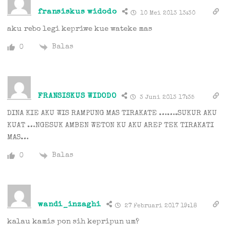
fransiskus widodo
10 Mei 2013 13:30
aku rebo legi kepriwe kue wateke mas
Balas
0
FRANSISKUS WIDODO
3 Juni 2013 17:35
DINA KIE AKU WIS RAMPUNG MAS TIRAKATE …….SUKUR AKU
KUAT …NGESUK AMBEN WETON KU AKU AREP TEK TIRAKATI
MAS…
Balas
0
wandi_inzaghi
27 Februari 2017 19:18
kalau kamis pon sih kepripun um?