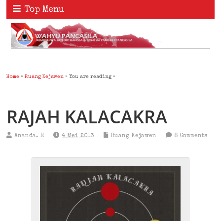
Top Menu
Home
»
Ruang Kejawen
» You are reading »
RAJAH KALACAKRA
Ananda. R
4 Mei 2013
Ruang Kejawen
8 Comments