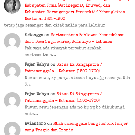
Kabupaten Roma (Jatinegara), Kruwed, dan
Kabupaten Karanganyar: Perspektif Kebangkitan
Nasional 1825-1900
tetap jaga semangat dan cita2 mulia para leluhur
Erlangga
on
Martasentana Pahlawan Kemerdekaan
dari Desa Sugihwaras, Adimulyo – Kebumen
Pak saya ada riwayat tersebut apakah
martasentana…
Fajar Wahyu
on
Situs Ki Singapatra /
Patramenggala – Kebumen (1500–1700)
Nuwun sewu, sy punya simbah buyut jg namanya Uda
S…
Fajar Wahyu
on
Situs Ki Singapatra /
Patramenggala – Kebumen (1500–1700)
Nuwun sewu jenengan ada no hp yg bs dihubungi
bote…
Aviantoro
on
Mbah Jamenggala Sang Heroik Panjer
yang Tragis dan Ironis