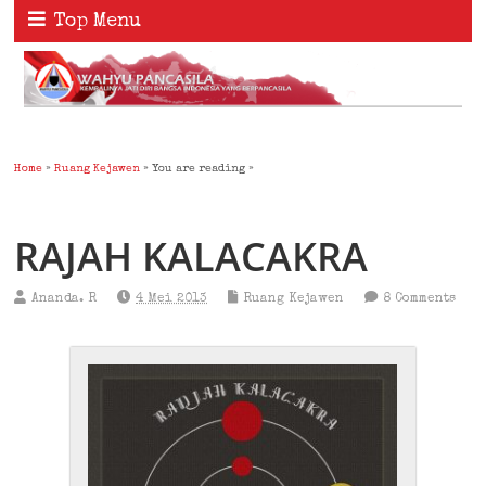
Top Menu
Home
»
Ruang Kejawen
» You are reading »
RAJAH KALACAKRA
Ananda. R
4 Mei 2013
Ruang Kejawen
8 Comments