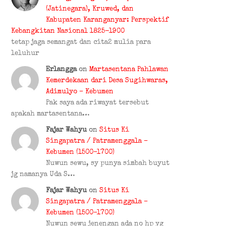
(Jatinegara), Kruwed, dan
Kabupaten Karanganyar: Perspektif
Kebangkitan Nasional 1825-1900
tetap jaga semangat dan cita2 mulia para
leluhur
Erlangga
on
Martasentana Pahlawan
Kemerdekaan dari Desa Sugihwaras,
Adimulyo – Kebumen
Pak saya ada riwayat tersebut
apakah martasentana…
Fajar Wahyu
on
Situs Ki
Singapatra / Patramenggala –
Kebumen (1500–1700)
Nuwun sewu, sy punya simbah buyut
jg namanya Uda S…
Fajar Wahyu
on
Situs Ki
Singapatra / Patramenggala –
Kebumen (1500–1700)
Nuwun sewu jenengan ada no hp yg