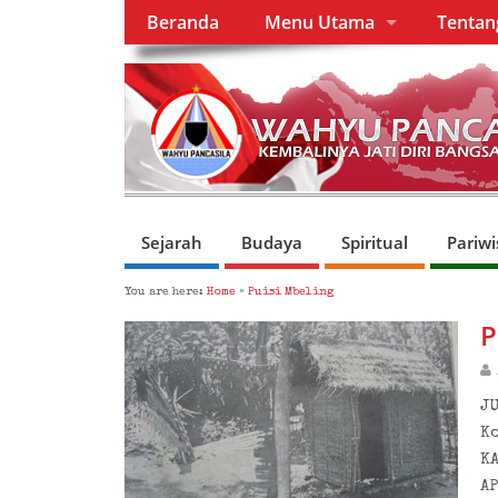
Beranda
Menu Utama
Tenta
Sejarah
Budaya
Spiritual
Pariwi
You are here:
Home
»
Puisi Mbeling
P
JU
K
K
A