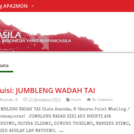
ng APA2MON
sata
uisi: JUMBLENG WADAH TAI
Ananda. R
10 November 2013
Puisi
No Comment
MBLENG WADAH TAI Oleh: Ananda. R (Genre: Puisi Mbeling /
ontemporer) JUMBLENG WADAH SIKI AKU NGERTI APA
AREPMU, SEPIRA ULIHMU, DUWURE TEGELMU, WANGINE ATIMU,
PIKE AKHLAK LAN WATEKMU. …