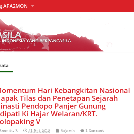
ng APA2MON
sata
omentum Hari Kebangkitan Nasional
apak Tilas dan Penetapan Sejarah
inasti Pendopo Panjer Gunung
dipati Ki Hajar Welaran/KRT.
olopaking V
Ananda. R
31 Mei 2012
Sejarah
1 Comment