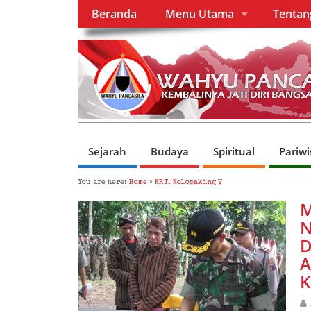
Beranda
Menu Utama
Tenta
Sejarah
Budaya
Spiritual
Pariwi
You are here:
Home
»
KRT. Kolopaking V
M
N
D
A
K