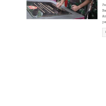
Pe
B
An
p