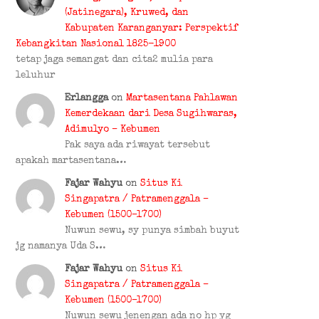
(Jatinegara), Kruwed, dan
Kabupaten Karanganyar: Perspektif
Kebangkitan Nasional 1825-1900
tetap jaga semangat dan cita2 mulia para
leluhur
Erlangga
on
Martasentana Pahlawan
Kemerdekaan dari Desa Sugihwaras,
Adimulyo – Kebumen
Pak saya ada riwayat tersebut
apakah martasentana…
Fajar Wahyu
on
Situs Ki
Singapatra / Patramenggala –
Kebumen (1500–1700)
Nuwun sewu, sy punya simbah buyut
jg namanya Uda S…
Fajar Wahyu
on
Situs Ki
Singapatra / Patramenggala –
Kebumen (1500–1700)
Nuwun sewu jenengan ada no hp yg