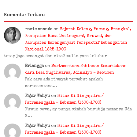
Komentar Terbaru
ravie ananda
on
Sejarah Kaleng, Pucang, Brangkal,
Kabupaten Roma (Jatinegara), Kruwed, dan
Kabupaten Karanganyar: Perspektif Kebangkitan
Nasional 1825-1900
tetap jaga semangat dan cita2 mulia para leluhur
Erlangga
on
Martasentana Pahlawan Kemerdekaan
dari Desa Sugihwaras, Adimulyo – Kebumen
Pak saya ada riwayat tersebut apakah
martasentana…
Fajar Wahyu
on
Situs Ki Singapatra /
Patramenggala – Kebumen (1500–1700)
Nuwun sewu, sy punya simbah buyut jg namanya Uda
S…
Fajar Wahyu
on
Situs Ki Singapatra /
Patramenggala – Kebumen (1500–1700)