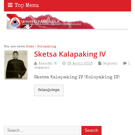
Top Menu
You are here:
Home
»
Kolopaking
Sketsa Kalapaking IV
Ananda. R
29 April 2016
Sejarah
1
Comment
Sketsa Kalapaking IV (Kolopaking IV)
Selanjutnya