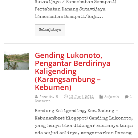
Sutawijaya / Panembahan Senapati)
Pertabatan Danang Sutawijaya
(Panembahan Senapati/Raja…
Selanjutnya
Gending Lukonoto,
Pengantar Berdirinya
Kaligending
(Karangsambung –
Kebumen)
Ananda. R
13 Juni 2012
Sejarah
1
Comment
Bendung Kaligending, Kec. Sadang -
Kebumen(bzet blogspot) Gending Lukonoto,
yang hanya bisa didengar suaranya tanpa
ada wujud aslinya, mengantarkan Danang