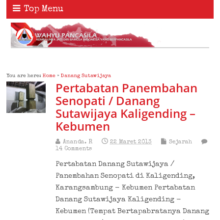
Top Menu
You are here:
Home
»
Danang Sutawijaya
Pertabatan Panembahan
Senopati / Danang
Sutawijaya Kaligending –
Kebumen
Ananda. R
22 Maret 2013
Sejarah
14 Comments
Pertabatan Danang Sutawijaya /
Panembahan Senopati di Kaligending,
Karangsambung - Kebumen Pertabatan
Danang Sutawijaya Kaligending -
Kebumen (Tempat Bertapabratanya Danang