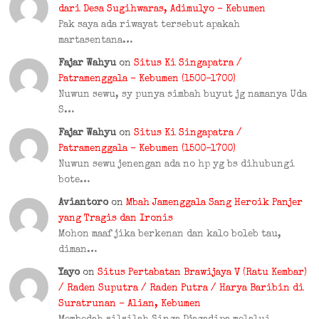
dari Desa Sugihwaras, Adimulyo – Kebumen
Pak saya ada riwayat tersebut apakah
martasentana…
Fajar Wahyu
on
Situs Ki Singapatra /
Patramenggala – Kebumen (1500–1700)
Nuwun sewu, sy punya simbah buyut jg namanya Uda
S…
Fajar Wahyu
on
Situs Ki Singapatra /
Patramenggala – Kebumen (1500–1700)
Nuwun sewu jenengan ada no hp yg bs dihubungi
bote…
Aviantoro
on
Mbah Jamenggala Sang Heroik Panjer
yang Tragis dan Ironis
Mohon maaf jika berkenan dan kalo boleb tau,
diman…
Yayo
on
Situs Pertabatan Brawijaya V (Ratu Kembar)
/ Raden Suputra / Raden Putra / Harya Baribin di
Suratrunan – Alian, Kebumen