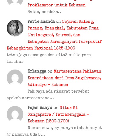
Proklamator untuk Kebumen
Salam, merdeka..
ravie ananda
on
Sejarah Kaleng,
Pucang, Brangkal, Kabupaten Roma
(Jatinegara), Kruwed, dan
Kabupaten Karanganyar: Perspektif
Kebangkitan Nasional 1825-1900
tetap jaga semangat dan cita2 mulia para
leluhur
Erlangga
on
Martasentana Pahlawan
Kemerdekaan dari Desa Sugihwaras,
Adimulyo – Kebumen
Pak saya ada riwayat tersebut
apakah martasentana…
Fajar Wahyu
on
Situs Ki
Singapatra / Patramenggala –
Kebumen (1500–1700)
Nuwun sewu, sy punya simbah buyut
jg namanya Uda S…