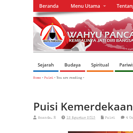
Beranda
Menu Utama
Tenta
Sejarah
Budaya
Spiritual
Pariwi
Home
»
Puisi
» You are reading »
Puisi Kemerdekaan
Ananda. R
12 Agustus 2013
Puisi
4 C