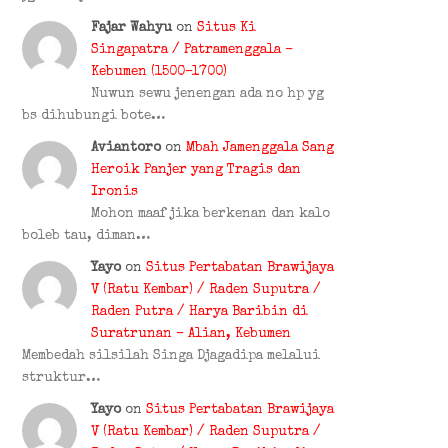
Fajar Wahyu
on
Situs Ki
Singapatra / Patramenggala –
Kebumen (1500–1700)
Nuwun sewu jenengan ada no hp yg
bs dihubungi bote…
Aviantoro
on
Mbah Jamenggala Sang
Heroik Panjer yang Tragis dan
Ironis
Mohon maaf jika berkenan dan kalo
boleb tau, diman…
Yayo
on
Situs Pertabatan Brawijaya
V (Ratu Kembar) / Raden Suputra /
Raden Putra / Harya Baribin di
Suratrunan – Alian, Kebumen
Membedah silsilah Singa Djagadipa melalui
struktur…
Yayo
on
Situs Pertabatan Brawijaya
V (Ratu Kembar) / Raden Suputra /