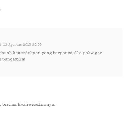
n
12 Agustus 2013 20:00
sebuah kemerdekaan yang berpancasila pak.agar
m pancasila!
, terima ksih sebelumnya.