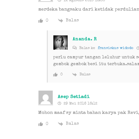
12 Agustus 2013 18:00
merdeka bangsaku dari ketidak perdulia
Balas
0
Ananda. R
Balas ke
fransiskus widodo
perlu campur tangan leluhur untuk 
gembok gembok besi itu terbuka.sala
Balas
0
Asep Setiadi
29 Mei 2016 16:12
Mohon maaf sy minta bahan karya pak Revi
Balas
0