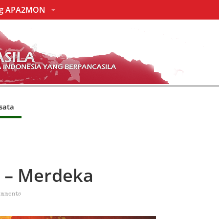
ng APA2MON
sata
 – Merdeka
omments