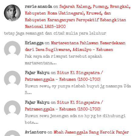
ravie ananda
on
Sejarah Kaleng, Pucang, Brangkal,
Kabupaten Roma (Jatinegara), Kruwed, dan
Kabupaten Karanganyar: Perspektif Kebangkitan
Nasional 1825-1900
tetap jaga semangat dan cita2 mulia para leluhur
Erlangga
on
Martasentana Pahlawan Kemerdekaan
dari Desa Sugihwaras, Adimulyo – Kebumen
Pak saya ada riwayat tersebut apakah
martasentana…
Fajar Wahyu
on
Situs Ki Singapatra /
Patramenggala – Kebumen (1500–1700)
Nuwun sewu, sy punya simbah buyut jg namanya Uda
S…
Fajar Wahyu
on
Situs Ki Singapatra /
Patramenggala – Kebumen (1500–1700)
Nuwun sewu jenengan ada no hp yg bs dihubungi
bote…
Aviantoro
on
Mbah Jamenggala Sang Heroik Panjer