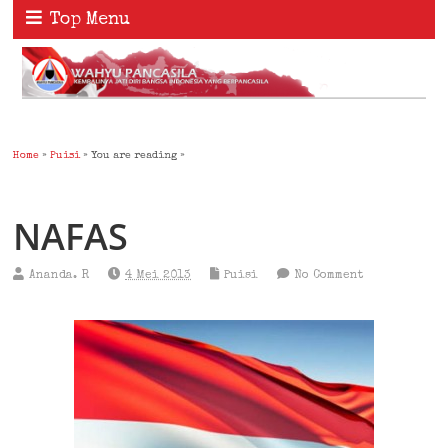
Top Menu
Home
»
Puisi
» You are reading »
NAFAS
Ananda. R
4 Mei 2013
Puisi
No Comment