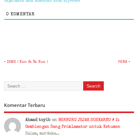
bagaimana data komentar Anda diproses
0
KOMENTAR
«
ISME ( Kun fa Ya Kun )
PENA
»
Komentar Terbaru
Ahmad toyib
on
BERBURU JEJAK SOEKARNO # 2:
Gemblengan Sang Proklamator untuk Kebumen
Salam, merdeka..