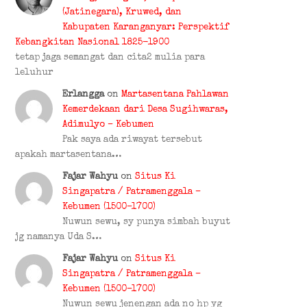
(Jatinegara), Kruwed, dan
Kabupaten Karanganyar: Perspektif
Kebangkitan Nasional 1825-1900
tetap jaga semangat dan cita2 mulia para
leluhur
Erlangga
on
Martasentana Pahlawan
Kemerdekaan dari Desa Sugihwaras,
Adimulyo – Kebumen
Pak saya ada riwayat tersebut
apakah martasentana…
Fajar Wahyu
on
Situs Ki
Singapatra / Patramenggala –
Kebumen (1500–1700)
Nuwun sewu, sy punya simbah buyut
jg namanya Uda S…
Fajar Wahyu
on
Situs Ki
Singapatra / Patramenggala –
Kebumen (1500–1700)
Nuwun sewu jenengan ada no hp yg