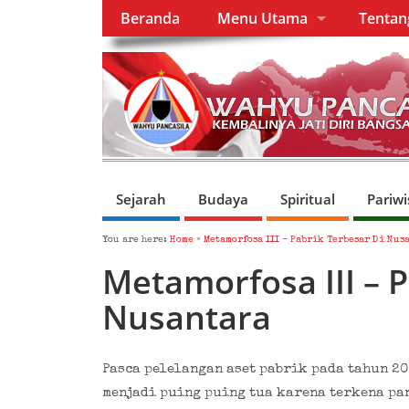
Beranda
Menu Utama
Tenta
Sejarah
Budaya
Spiritual
Pariwi
You are here:
Home
»
Metamorfosa III – Pabrik Terbesar Di Nus
Metamorfosa III – P
Nusantara
Pasca pelelangan aset pabrik pada tahun 20
menjadi puing puing tua karena terkena pan