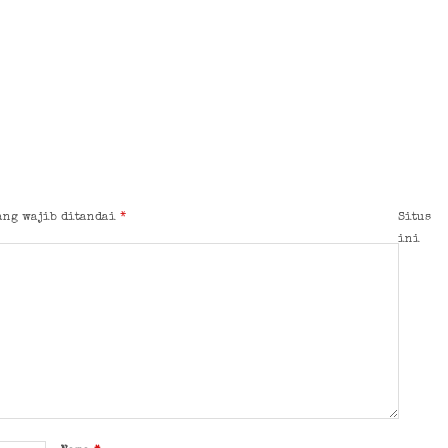
ang wajib ditandai
*
Situs
ini