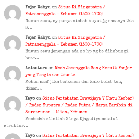
Fajar Wahyu
on
Situs Ki Singapatra /
Patramenggala – Kebumen (1500–1700)
Nuwun sewu, sy punya simbah buyut jg namanya Uda
S…
Fajar Wahyu
on
Situs Ki Singapatra /
Patramenggala – Kebumen (1500–1700)
Nuwun sewu jenengan ada no hp yg bs dihubungi
bote…
Aviantoro
on
Mbah Jamenggala Sang Heroik Panjer
yang Tragis dan Ironis
Mohon maaf jika berkenan dan kalo boleb tau,
diman…
Yayo
on
Situs Pertabatan Brawijaya V (Ratu Kembar)
/ Raden Suputra / Raden Putra / Harya Baribin di
Suratrunan – Alian, Kebumen
Membedah silsilah Singa Djagadipa melalui
struktur…
Yayo
on
Situs Pertabatan Brawijaya V (Ratu Kembar)