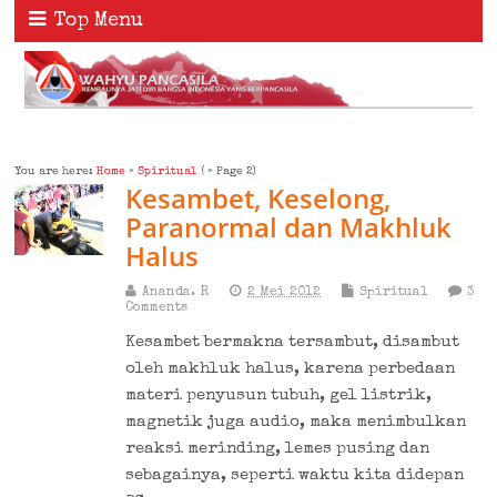
Top Menu
You are here:
Home
»
Spiritual
( » Page 2)
Kesambet, Keselong,
Paranormal dan Makhluk
Halus
Ananda. R
2 Mei 2012
Spiritual
3
Comments
Kesambet bermakna tersambut, disambut
oleh makhluk halus, karena perbedaan
materi penyusun tubuh, gel listrik,
magnetik juga audio, maka menimbulkan
reaksi merinding, lemes pusing dan
sebagainya, seperti waktu kita didepan