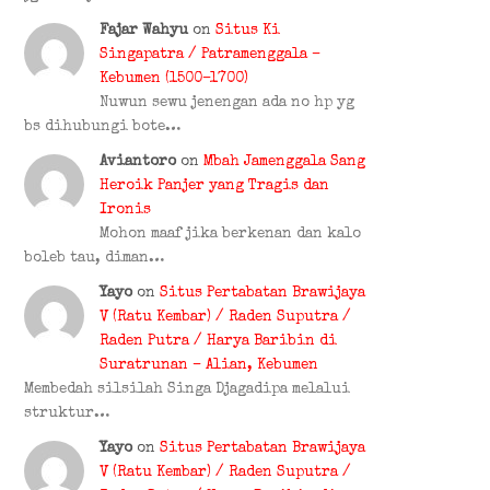
Fajar Wahyu
on
Situs Ki
Singapatra / Patramenggala –
Kebumen (1500–1700)
Nuwun sewu jenengan ada no hp yg
bs dihubungi bote…
Aviantoro
on
Mbah Jamenggala Sang
Heroik Panjer yang Tragis dan
Ironis
Mohon maaf jika berkenan dan kalo
boleb tau, diman…
Yayo
on
Situs Pertabatan Brawijaya
V (Ratu Kembar) / Raden Suputra /
Raden Putra / Harya Baribin di
Suratrunan – Alian, Kebumen
Membedah silsilah Singa Djagadipa melalui
struktur…
Yayo
on
Situs Pertabatan Brawijaya
V (Ratu Kembar) / Raden Suputra /