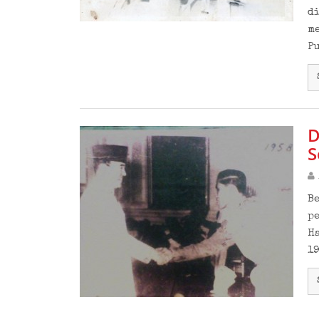
d
m
P
D
S
Be
p
H
1