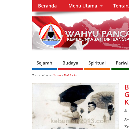
Beranda
Menu Utama
Tenta
Sejarah
Budaya
Spiritual
Pariwi
You are here:
Home
»
Dalimin
B
G
K
Se
K