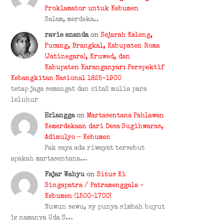
Proklamator untuk Kebumen
Salam, merdeka..
ravie ananda
on
Sejarah Kaleng,
Pucang, Brangkal, Kabupaten Roma
(Jatinegara), Kruwed, dan
Kabupaten Karanganyar: Perspektif
Kebangkitan Nasional 1825-1900
tetap jaga semangat dan cita2 mulia para
leluhur
Erlangga
on
Martasentana Pahlawan
Kemerdekaan dari Desa Sugihwaras,
Adimulyo – Kebumen
Pak saya ada riwayat tersebut
apakah martasentana…
Fajar Wahyu
on
Situs Ki
Singapatra / Patramenggala –
Kebumen (1500–1700)
Nuwun sewu, sy punya simbah buyut
jg namanya Uda S…