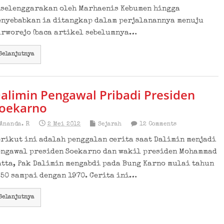
iselenggarakan oleh Marhaenis Kebumen hingga
enyebabkan ia ditangkap dalam perjalanannya menuju
urworejo (baca artikel sebelumnya…
Selanjutnya
alimin Pengawal Pribadi Presiden
oekarno
Ananda. R
2 Mei 2012
Sejarah
12 Comments
rikut ini adalah penggalan cerita saat Dalimin menjadi
engawal presiden Soekarno dan wakil presiden Mohammad
atta, Pak Dalimin mengabdi pada Bung Karno mulai tahun
950 sampai dengan 1970. Cerita ini…
Selanjutnya