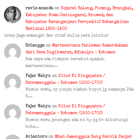
ravie ananda
on
Sejarah Kaleng, Pucang, Brangkal,
Kabupaten Roma (Jatinegara), Kruwed, dan
Kabupaten Karanganyar: Perspektif Kebangkitan
Nasional 1825-1900
tetap jaga semangat dan cita2 mulia para leluhur
Erlangga
on
Martasentana Pahlawan Kemerdekaan
dari Desa Sugihwaras, Adimulyo – Kebumen
Pak saya ada riwayat tersebut apakah
martasentana…
Fajar Wahyu
on
Situs Ki Singapatra /
Patramenggala – Kebumen (1500–1700)
Nuwun sewu, sy punya simbah buyut jg namanya Uda
S…
Fajar Wahyu
on
Situs Ki Singapatra /
Patramenggala – Kebumen (1500–1700)
Nuwun sewu jenengan ada no hp yg bs dihubungi
bote…
Aviantoro
on
Mbah Jamenggala Sang Heroik Panjer