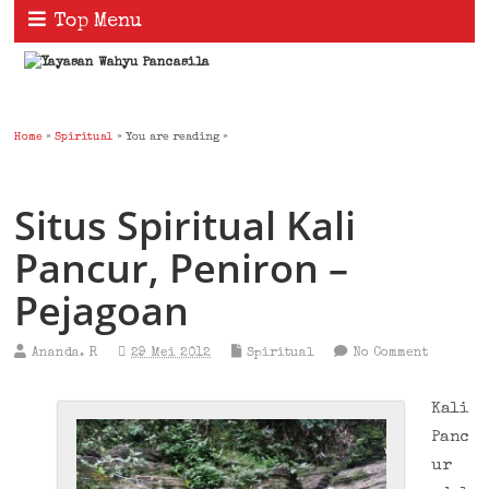
Top Menu
Home
»
Spiritual
» You are reading »
Situs Spiritual Kali
Pancur, Peniron –
Pejagoan
Ananda. R
29 Mei 2012
Spiritual
No Comment
Kali
Panc
ur