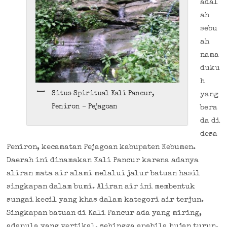
adal
ah
sebu
ah
nama
duku
h
yang
Situs Spiritual Kali Pancur,
bera
Peniron – Pejagoan
da di
desa
Peniron, kecamatan Pejagoan kabupaten Kebumen.
Daerah ini dinamakan Kali Pancur karena adanya
aliran mata air alami melalui jalur batuan hasil
singkapan dalam bumi. Aliran air ini membentuk
sungai kecil yang khas dalam kategori air terjun.
Singkapan batuan di Kali Pancur ada yang miring,
adapula yang vertikal, sehingga apabila hujan turun,