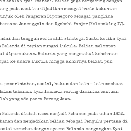
im adalah Kyai Imanadi. Beliau juga bergabung dengan
ang pada saat itu dijadikan sebagai basis kekuatan
tunjuk oleh Pangeran Diponegoro sebagai panglima
bersama Jamenggala dan Ngabehi Panjer (Kolopaking IV).
ndai dan tangguh serta ahli strategi. Suatu ketika Kyai
 Belanda di tepian sungai Lukula. Beliau melompat
cul dipermukaan. Belanda yang mengetahui kehebatan
mpai ke muara Lukula hingga akhirnya beliau pun
u pemerintahan, sosial, hukum dan lain – lain membuat
alam tahanan. Kyai Imanadi sering dimintai bantuan
lah yang ada pasca Perang Jawa.
h Belanda diubah nama menjadi Kebumen pada tahun 1832.
hanan dan menjadikan beliau sebagai Pengulu pertama di
posisi tersebut dengan syarat Belanda mengangkat Kyai