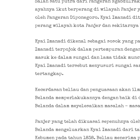
Salah satu putra dari Pangeran Ngabdulrak
ayahnya ikut berperang di wilayah Panjer y
oleh Pangeran Diponegoro. Kyai Imanadi di
perang wilayah kota Panjer dan sekitarnya 
Kyai Imanadi dikenal sebagai sosok yang pa
Imanadi terpojok dalam pertempuran dengan
masuk ke dalam sungai dan lama tidak mun
Kyai Imanadi tersebut menyusuri sungai sa
tertangkap.
Kecerdasan beliau dan penguasaan akan ilm
Belanda memperlakukannya dengan baik di d
Belanda dalam meyelesaikan masalah – masa
Panjer yang telah dikuasai sepenuhnya ole
Belanda mengeluarkan Kyai Imanadi dari ta
Kebumen pada tahun 1838. Beliau menerima 