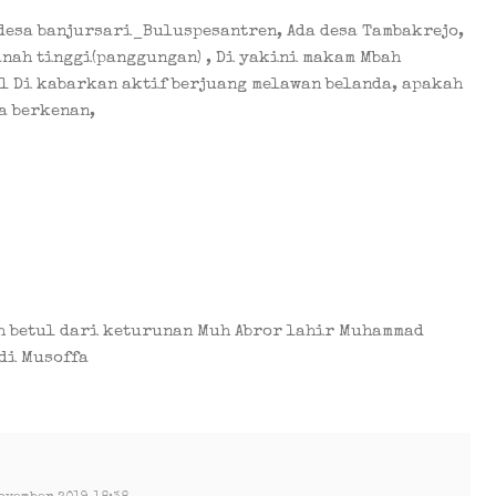
desa banjursari_Buluspesantren, Ada desa Tambakrejo,
nah tinggi(panggungan) , Di yakini makam Mbah
l Di kabarkan aktif berjuang melawan belanda, apakah
a berkenan,
h betul dari keturunan Muh Abror lahir Muhammad
di Musoffa