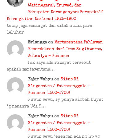
(Jatinegara), Kruwed, dan
Kabupaten Karanganyar: Perspektif
Kebangkitan Nasional 1825-1900
tetap jaga semangat dan cita2 mulia para
leluhur
Erlangga
on
Martasentana Pahlawan
Kemerdekaan dari Desa Sugihwaras,
Adimulyo – Kebumen
Pak saya ada riwayat tersebut
apakah martasentana…
Fajar Wahyu
on
Situs Ki
Singapatra / Patramenggala –
Kebumen (1500–1700)
Nuwun sewu, sy punya simbah buyut
jg namanya Uda S…
Fajar Wahyu
on
Situs Ki
Singapatra / Patramenggala –
Kebumen (1500–1700)
Nuwun sewu jenengan ada no hp yg