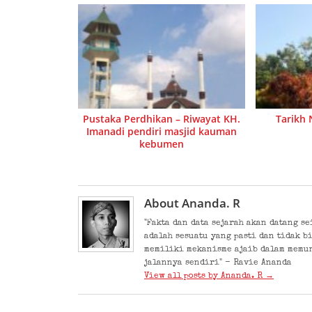
Pustaka Perdhikan – Riwayat KH.
Tarikh
Imanadi pendiri masjid kauman
kebumen
About Ananda. R
"Fakta dan data sejarah akan datang s
adalah sesuatu yang pasti dan tidak b
memiliki mekanisme ajaib dalam memu
jalannya sendiri" - Ravie Ananda
View all posts by Ananda. R
→