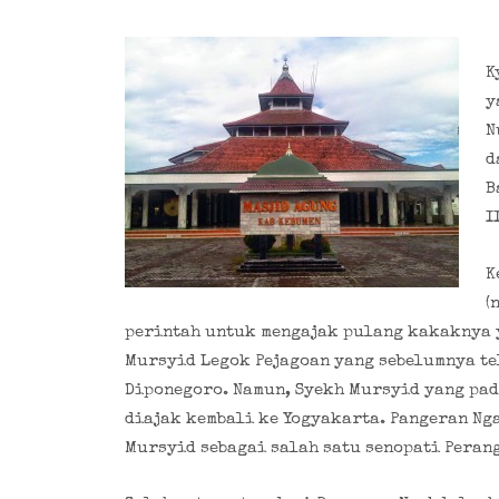
K
y
N
d
B
II
K
(
perintah untuk mengajak pulang kakaknya 
Mursyid Legok Pejagoan yang sebelumnya t
Diponegoro. Namun, Syekh Mursyid yang pad
diajak kembali ke Yogyakarta. Pangeran N
Mursyid sebagai salah satu senopati Perang