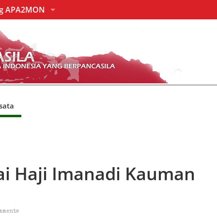
ng APA2MON
sata
ai Haji Imanadi Kauman
mments