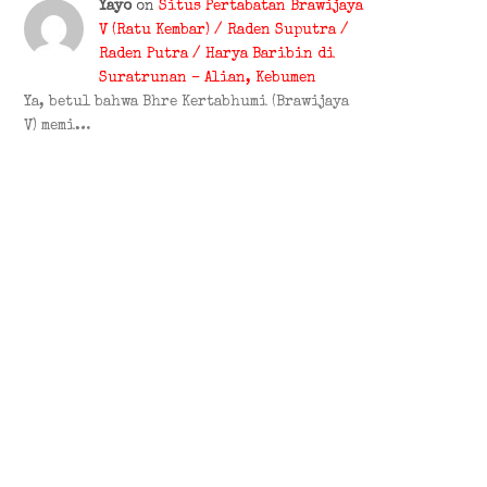
Yayo
on
Situs Pertabatan Brawijaya
V (Ratu Kembar) / Raden Suputra /
Raden Putra / Harya Baribin di
Suratrunan – Alian, Kebumen
Ya, betul bahwa Bhre Kertabhumi (Brawijaya
V) memi…