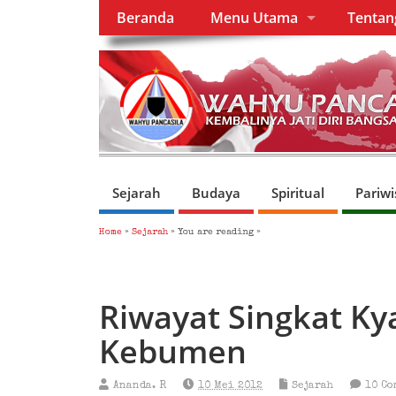
Beranda
Menu Utama
Tenta
Sejarah
Budaya
Spiritual
Pariwi
Home
»
Sejarah
» You are reading »
Riwayat Singkat Ky
Kebumen
Ananda. R
10 Mei 2012
Sejarah
10 Co