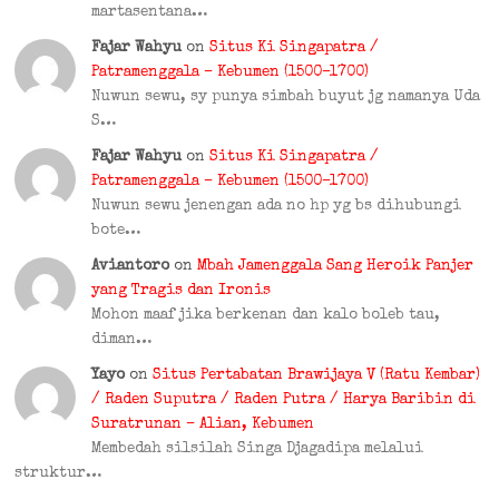
martasentana…
Fajar Wahyu
on
Situs Ki Singapatra /
Patramenggala – Kebumen (1500–1700)
Nuwun sewu, sy punya simbah buyut jg namanya Uda
S…
Fajar Wahyu
on
Situs Ki Singapatra /
Patramenggala – Kebumen (1500–1700)
Nuwun sewu jenengan ada no hp yg bs dihubungi
bote…
Aviantoro
on
Mbah Jamenggala Sang Heroik Panjer
yang Tragis dan Ironis
Mohon maaf jika berkenan dan kalo boleb tau,
diman…
Yayo
on
Situs Pertabatan Brawijaya V (Ratu Kembar)
/ Raden Suputra / Raden Putra / Harya Baribin di
Suratrunan – Alian, Kebumen
Membedah silsilah Singa Djagadipa melalui
struktur…